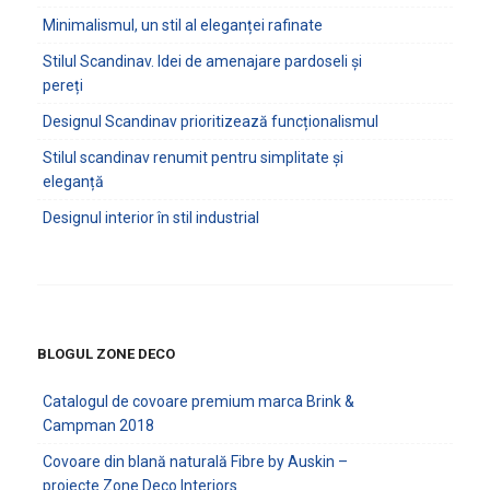
Minimalismul, un stil al eleganței rafinate
Stilul Scandinav. Idei de amenajare pardoseli și
pereți
Designul Scandinav prioritizează funcționalismul
Stilul scandinav renumit pentru simplitate și
eleganță
Designul interior în stil industrial
BLOGUL ZONE DECO
Catalogul de covoare premium marca Brink &
Campman 2018
Covoare din blană naturală Fibre by Auskin –
proiecte Zone Deco Interiors