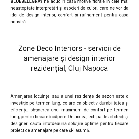
BLUEBELLGRAY
ne aduc în casă motive florale în cele mai
neaşteptate interpretări şi asocieri de culori, care ne vor da
idei de design interior, confort şi rafinament pentru casa
noastră.
Zone Deco Interiors - servicii de
amenajare și design interior
rezidențial, Cluj Napoca
Amenjarea locuinței sau a unei rezidențe de sezon este o
investiție pe termen lung, ce are ca obiectiv durabilitatea și
eficiența, obținerea unui maximum de confort pe termen
lung, pentru fiecare încăpere. De aceea, echipa de arhitecți și
designeri caută întotdeauna soluțiile optime pentru fiecare
proiect de amenajare pe care și-l asumă.