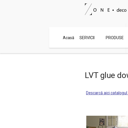
Contact rapid
Acasă
SERVICII
PRODUSE
0720 546 044
LVT glue d
Descarcă aici catalogu