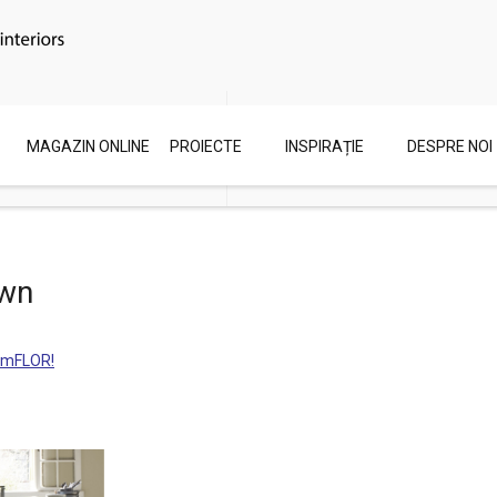
Email
Engleza
MAGAZIN ONLINE
PROIECTE
INSPIRAȚIE
DESPRE NOI
showroom@zonedeco.ro
ZoneDeco.ro/en/
own
l mFLOR!