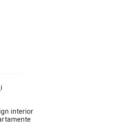
i
gn interior
artamente