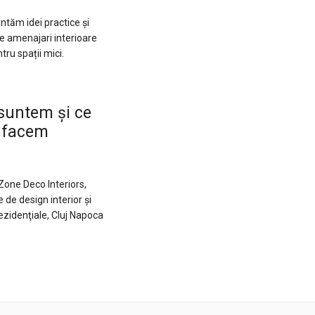
ntăm idei practice și
de amenajari interioare
tru spații mici.
suntem şi ce
facem
Zone Deco Interiors,
de design interior şi
ezidenţiale, Cluj Napoca