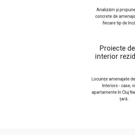
Analizăm și propune
concrete de amenaja
fiecare tip de înc
Proiecte d
interior rezi
Locuințe amenajate d
Interiors - case, v
apartamente în Cluj Na
țară.