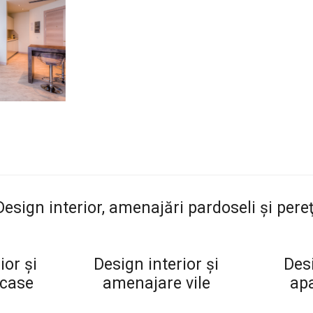
Design interior, amenajări pardoseli şi pereţ
ior şi
Design interior şi
Desi
case
amenajare vile
ap