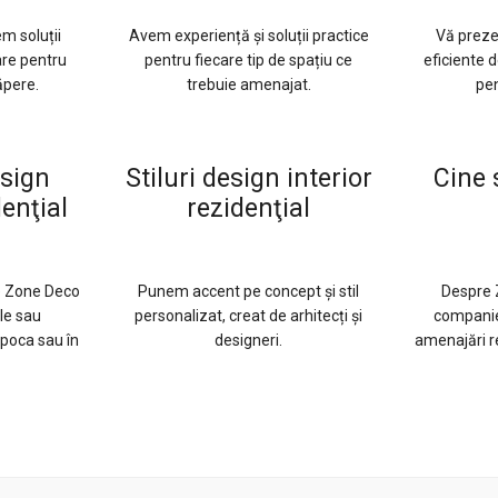
m soluții
Avem experiență și soluții practice
Vă preze
re pentru
pentru fiecare tip de spațiu ce
eficiente 
ăpere.
trebuie amenajat.
pen
esign
Stiluri design interior
Cine 
denţial
rezidenţial
e Zone Deco
Punem accent pe concept și stil
Despre 
ile sau
personalizat, creat de arhitecți și
companie 
poca sau în
designeri.
amenajări r