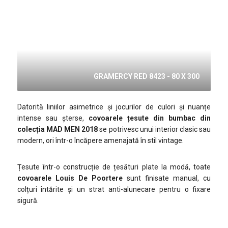
GRAMERCY RED 8423 - 80 X 300
Datorită liniilor asimetrice și jocurilor de culori și nuanțe
intense sau șterse,
covoarele țesute din bumbac din
colecția MAD MEN 2018
se potrivesc unui interior clasic sau
modern, ori într-o încăpere amenajată în stil vintage.
Țesute într-o construcție de țesături plate la modă, toate
covoarele Louis De Poortere
sunt finisate manual, cu
colțuri întărite și un strat anti-alunecare pentru o fixare
sigură.