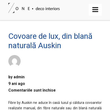
Covoare de lux, din blană
naturală Auskin
by
admin
9 ani ago
pentru
Comentariile sunt închise
Covoare
de
Fibre by Auskin ne aduce în casă luxul și căldura covoarelor
lux,
realizate manual, din fibre naturale sau din blană naturală
din