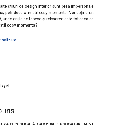
alte stiluri de design interior sunt prea impersonale
ne, poți decora în stil cosy moments. Vei obține un
d, unde grijile se topesc și relaxarea este tot ceea ce
n stil cosy moments?
sonalizate
s yet.
puns
U VA FI PUBLICATĂ.
CÂMPURILE OBLIGATORII SUNT