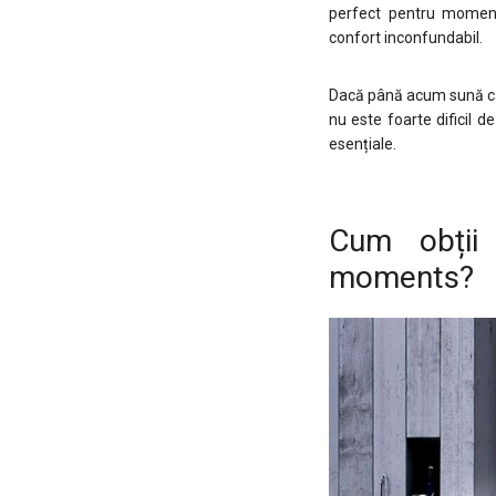
perfect pentru moment
confort inconfundabil.
Dacă până acum sună ca un
nu este foarte dificil d
esențiale.
Cum obții
moments?