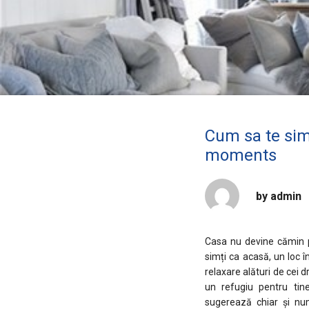
Cum sa te simt
moments
by
admin
Casa nu devine cămin p
simți ca acasă, un loc î
relaxare alături de cei d
un refugiu pentru tin
sugerează chiar și num