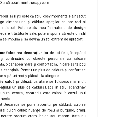
te. Sursă apartmenttherapy.com
rebui să îl știi este că stilul cosy moments s-a născut
a dimensiune și căldură spațiilor ce par reci și
e nelocuit. Este relativ nou în materie de
design
vedere trăsăturile sale, putem spune că este un stil
ă se impună și să devină un stil extrem de apreciat.
ne folosirea decorațiunilor
de tot felul, începând
și continuând cu obiecte personale cu valoare
ă, o canapea mare și confortabilă, în care să te poți
ă esențială. Pentru un plus de căldură și confort se
și pături moi și plăcute la atingere.
ie caldă și difuză
, ca atare se folosesc mai mult
ațiului un plus de căldură.Dacă în stilul scandinav
un rol central, contrariul este valabil în cazul unui
oments.
i!
Deoarece se pune accentul pe căldură, culorile
eral culori calde: nuanțe de roșu și burgund, oranj,
ri neutre precum crem, beige sau maron. Asta nu