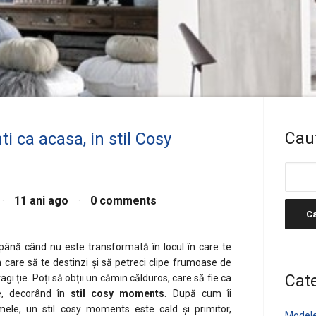
i ca acasa, in stil Cosy
Caut
·
11 ani ago
·
0 comments
ână când nu este transformată în locul în care te
n care să te destinzi și să petreci clipe frumoase de
Cate
ragi ție. Poți să obții un cămin călduros, care să fie ca
e, decorând în
stil cosy moments
. După cum îi
ele, un stil cosy moments este cald și primitor,
Modele 