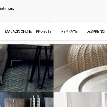
Email
Engleza
MAGAZIN ONLINE
PROIECTE
INSPIRAȚIE
DESPRE NOI
showroom@zonedeco.ro
ZoneDeco.ro/en/