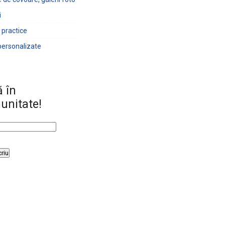
i
 practice
 personalizate
ă în
unitate!