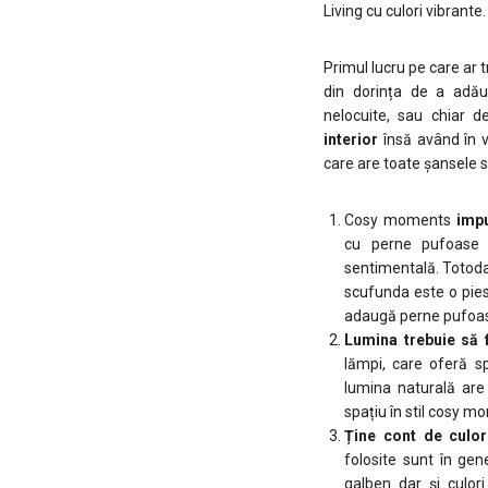
Living cu culori vibran
Primul lucru pe care ar t
din dorința de a adăug
nelocuite, sau chiar d
interior
însă având în 
care are toate șansele s
Cosy moments
impu
cu perne pufoase 
sentimentală. Totodat
scufunda este o pies
adaugă perne pufoase 
Lumina trebuie să f
lămpi, care oferă sp
lumina naturală are 
spațiu în stil cosy m
Ține cont de culor
folosite sunt în gen
galben dar și culo