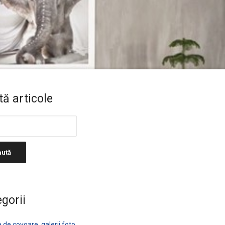
ă articole
gorii
de covoare, galerii foto