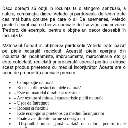
Dacă dorești să obții în locuința ta o atingere senzuală, a
naturii, combinația dintre Veledo și pardoseala de lemn este
cea mai bună opțiune pe care o ai. De asemenea, Veledo
poate fi combinat cu benzi speciale de tranziție sau covoare
Tretford, de exemplu, pentru a obține un decor deosebit în
locuința ta.
Materialul folosit în obținerea pardoselii Veledo este bazat
pe piele naturală reciclată. Această piele aparține din
industria de încălțăminte, îmbrăcăminte, marochinărie etc și
este colectată, reciclată și prelucrată special pentru a obține
acest produs prietenos cu mediul înconjurător. Acesta are o
serie de proprietăți speciale precum:
– Compoziție naturală
– Reciclat din resturi de piele naturală
– Este un material durabil și rezistent
– Are textura și mirosul caracteristic pielii naturale
– Ușor de întreținut
– Robust și flexibil
– Este ecologic și prietenos cu mediul înconjurător
– Poate avea diferite forme și design-uri
– Disponibil într-o gamă variată de culori, pentru toate