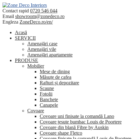
Contact rapid
0720 546 044
Email
showroom@zonedeco.ro
Engleza
ZoneDeco.ro/en/
Acasă
SERVICII
Amenajări case
Amenajări vile
Amenajări apartamente
PRODUSE
Mobilier
Mese de dining
Măsuțe de cafea
Rafturi și depozitare
Scaune
Fotolii
Banchete
Canapele
Covoare
Covoare uni finisate la comandă Lano
Covoare țesute bumbac Louis de Poortere
Covoare din blană Fibre by Auskin
Covoare shape Fletco
Covoare finisate la comandă Louis de Poortere