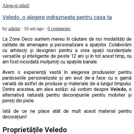
Alege-ţi stilul!
Veledo, o alegere indrazneata pentru casa ta
by
admin
·
10 ani ago
·
0 comments
La Zone Deco suntem mereu în căutare de noi modalități de
calitate de amenajare și personalizare a spațiilor. Colaborăm
cu arhitecți și designeri pentru a crea spații rezidențiale
versatile și inteligente de peste 12 ani și în tot acest timp, nu
am fost niciodată mulțumiți cu spațiile banale.
Avem o experiență vastă în alegerea produselor pentru
pardoselile personalizate și am avut de-a face cu o gamă
variată de astfel de produse și materiale de-a lungul timpului.
Dintre acestea, am ales astăzi să vorbim despre
Veledo
, o
alternativă naturală pentru decorațiunile pentru mobilier și
pereți din piele.
Iată de ce ne place atât de mult acest material pentru
decorațiuni!
Proprietățile Veledo