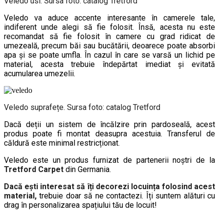
Veledo usi. Sursa foto: catalog Tretford
Veledo va aduce accente interesante în camerele tale,
indiferent unde alegi să fie folosit. Însă, acesta nu este
recomandat să fie folosit în camere cu grad ridicat de
umezeală, precum băi sau bucătării, deoarece poate absorbi
apa și se poate umfla. În cazul în care se varsă un lichid pe
material, acesta trebuie îndepărtat imediat și evitată
acumularea umezelii.
Veledo suprafețe. Sursa foto: catalog Tretford
Dacă deții un sistem de încălzire prin pardoseală, acest
produs poate fi montat deasupra acestuia. Transferul de
căldură este minimal restricționat.
Veledo este un produs furnizat de partenerii noștri de la
Tretford Carpet
din Germania.
Dacă ești interesat să îți decorezi locuința folosind acest
material,
trebuie doar să ne contactezi. Îți suntem alături cu
drag în personalizarea spațiului tău de locuit!