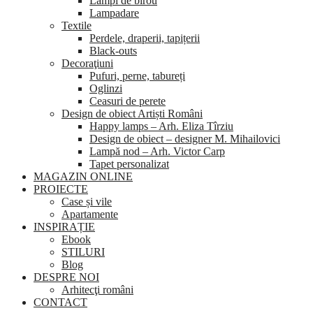
Lămpi de birou
Lampadare
Textile
Perdele, draperii, tapițerii
Black-outs
Decoraţiuni
Pufuri, perne, tabureți
Oglinzi
Ceasuri de perete
Design de obiect Artiști Români
Happy lamps – Arh. Eliza Tîrziu
Design de obiect – designer M. Mihailovici
Lampă nod – Arh. Victor Carp
Tapet personalizat
MAGAZIN ONLINE
PROIECTE
Case și vile
Apartamente
INSPIRAȚIE
Ebook
STILURI
Blog
DESPRE NOI
Arhitecţi români
CONTACT