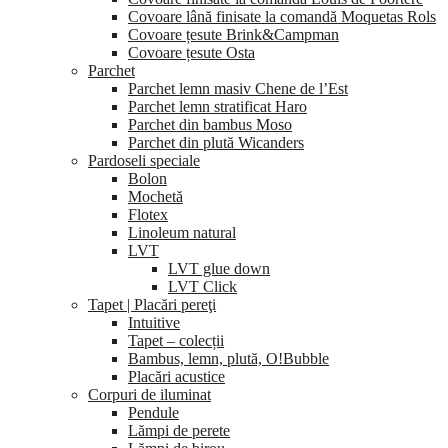
Covoare lână finisate la comandă Moquetas Rols
Covoare țesute Brink&Campman
Covoare țesute Osta
Parchet
Parchet lemn masiv Chene de l’Est
Parchet lemn stratificat Haro
Parchet din bambus Moso
Parchet din plută Wicanders
Pardoseli speciale
Bolon
Mochetă
Flotex
Linoleum natural
LVT
LVT glue down
LVT Click
Tapet | Placări pereţi
Intuitive
Tapet – colecții
Bambus, lemn, plută, O!Bubble
Placări acustice
Corpuri de iluminat
Pendule
Lămpi de perete