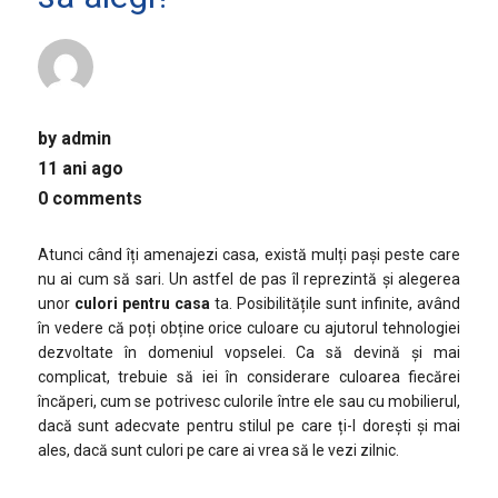
by
admin
11 ani ago
0 comments
Atunci când îți amenajezi casa, există mulți pași peste care
nu ai cum să sari. Un astfel de pas îl reprezintă și alegerea
unor
culori pentru casa
ta. Posibilitățile sunt infinite, având
în vedere că poți obține orice culoare cu ajutorul tehnologiei
dezvoltate în domeniul vopselei. Ca să devină și mai
complicat, trebuie să iei în considerare culoarea fiecărei
încăperi, cum se potrivesc culorile între ele sau cu mobilierul,
dacă sunt adecvate pentru stilul pe care ți-l dorești și mai
ales, dacă sunt culori pe care ai vrea să le vezi zilnic.